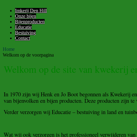
Imkerij Den Hill
Onze bijen
Bijenproducten
Educatie
Bestuiving
Contact
Home
Welkom op de voorpagina
Welkom op de site van kwekerij e
In 1970 zijn wij Henk en Jo Boot begonnen als Kwekerij e
van bijenvolken en bijen producten. Deze producten zijn te 
Verder verzorgen wij Educatie – bestuiving in land en tuinbo
Wat wij ook verzorgen is het professioneel verwijderen van b