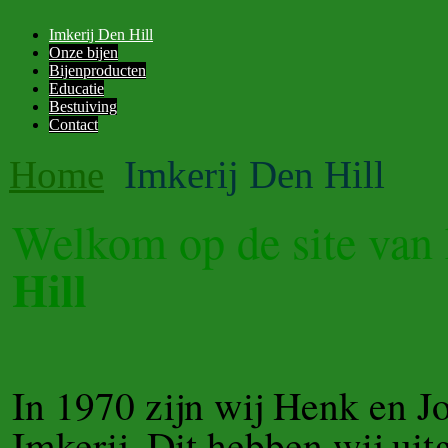
Imkerij Den Hill
Onze bijen
Bijenproducten
Educatie
Bestuiving
Contact
Home
Imkerij Den Hill
Welkom op de site van 
Hill
In 1970 zijn wij Henk en J
Imkerij. Dit hebben wij ui